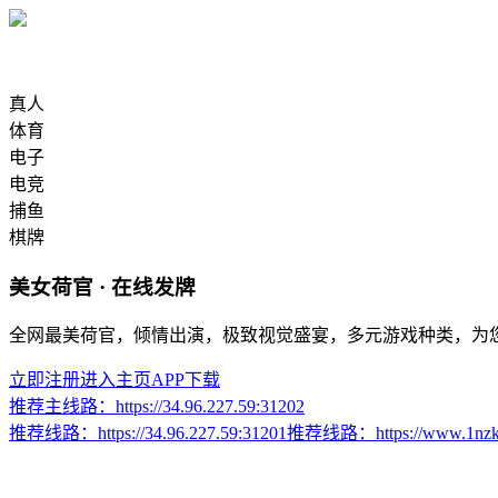
真人
体育
电子
电竞
捕鱼
棋牌
美女荷官 · 在线发牌
全网最美荷官，倾情出演，极致视觉盛宴，多元游戏种类，为
立即注册
进入主页
APP下载
推荐主线路：
https://34.96.227.59:31202
推荐线路：
https://34.96.227.59:31201
推荐线路：
https://www.1nz