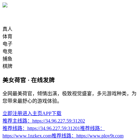
真人
体育
电子
电竞
捕鱼
棋牌
美女荷官 · 在线发牌
全网最美荷官，倾情出演，极致视觉盛宴，多元游戏种类，为
您带来最舒心的游戏体验。
立即注册
进入主页
APP下载
推荐主线路：
https://34.96.227.59:31202
推荐线路：
https://34.96.227.59:31201
推荐线路：
https://www.1nzkex.com
推荐线路：
https://www.plov9r.com