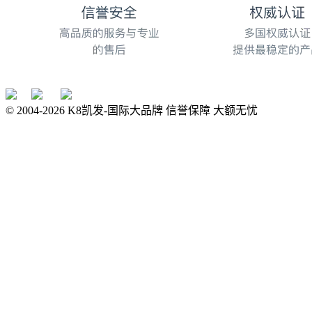
© 2004-
2026
K8凯发-国际大品牌 信誉保障 大额无忧