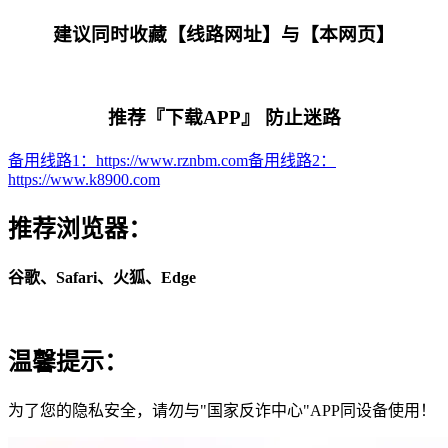
建议同时收藏【线路网址】与【本网页】
推荐『下载APP』 防止迷路
备用线路
1
：
https://www.rznbm.com
备用线路
2
：
https://www.k8900.com
推荐浏览器：
谷歌、Safari、火狐、Edge
温馨提示：
为了您的隐私安全，请勿与"国家反诈中心"APP同设备使用！