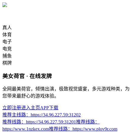
真人
体育
电子
电竞
捕鱼
棋牌
美女荷官 · 在线发牌
全网最美荷官，倾情出演，极致视觉盛宴，多元游戏种类，为
您带来最舒心的游戏体验。
立即注册
进入主页
APP下载
推荐主线路：
https://34.96.227.59:31202
推荐线路：
https://34.96.227.59:31201
推荐线路：
https://www.1nzkex.com
推荐线路：
https://www.plov9r.com