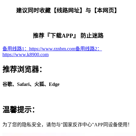
建议同时收藏【线路网址】与【本网页】
推荐『下载APP』 防止迷路
备用线路
1
：
https://www.rznbm.com
备用线路
2
：
https://www.k8900.com
推荐浏览器：
谷歌、Safari、火狐、Edge
温馨提示：
为了您的隐私安全，请勿与"国家反诈中心"APP同设备使用！