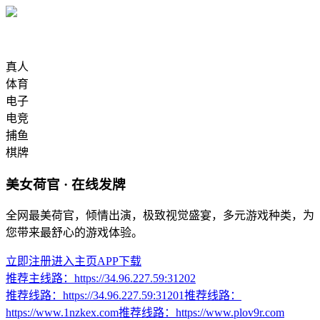
真人
体育
电子
电竞
捕鱼
棋牌
美女荷官 · 在线发牌
全网最美荷官，倾情出演，极致视觉盛宴，多元游戏种类，为
您带来最舒心的游戏体验。
立即注册
进入主页
APP下载
推荐主线路：
https://34.96.227.59:31202
推荐线路：
https://34.96.227.59:31201
推荐线路：
https://www.1nzkex.com
推荐线路：
https://www.plov9r.com