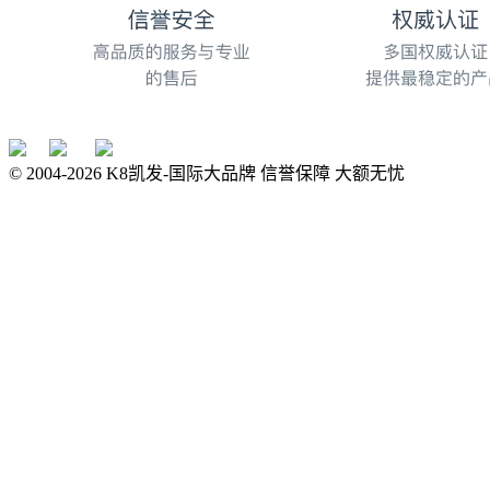
© 2004-
2026
K8凯发-国际大品牌 信誉保障 大额无忧