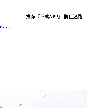
推荐『下载APP』 防止迷路
00.com