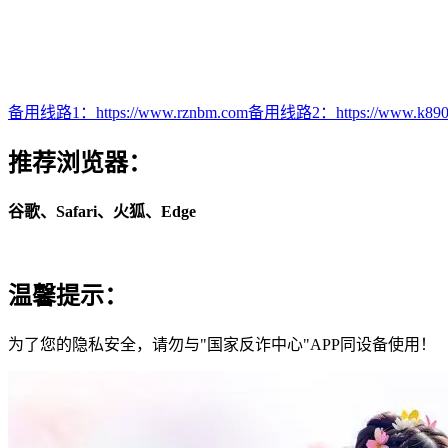
备用线路
1
：
https://www.rznbm.com
备用线路
2
：
https://www.k89
推荐浏览器：
谷歌、Safari、火狐、Edge
温馨提示：
为了您的隐私安全，请勿与"国家反诈中心"APP同设备使用！