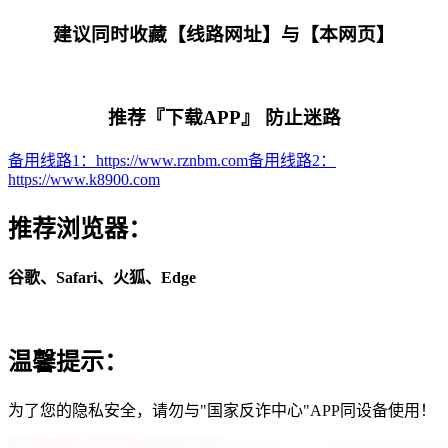
建议同时收藏【线路网址】与【本网页】
推荐『下载APP』 防止迷路
备用线路
1
：
https://www.rznbm.com
备用线路
2
：
https://www.k8900.com
推荐浏览器：
谷歌、Safari、火狐、Edge
温馨提示：
为了您的隐私安全，请勿与"国家反诈中心"APP同设备使用！